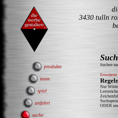
d
3430 tulln r
b
Such
Suchen na
produkte
Erweiterte
team
Regeln
Nur Wörter
spiel
Leerzeich
Zeichenfo
Suchoperat
anfahrt
ODER und 
suche