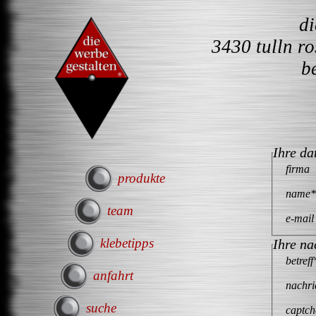
d
3430 tulln r
b
Ihre da
firma
produkte
name
*
team
e-mail
klebetipps
Ihre na
betreff
anfahrt
nachri
suche
captch