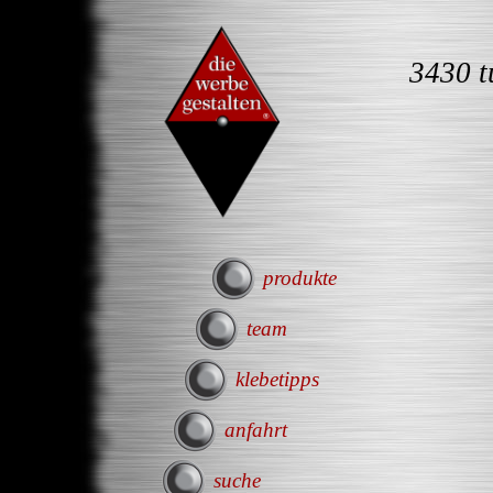
3430 t
produkte
team
klebetipps
anfahrt
suche